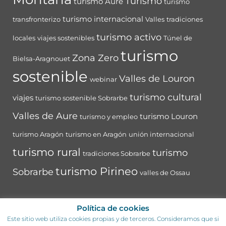
Turismo
turismo Aure
turismo
turismo internacional
transfronterizo
Valles
tradiciones
turismo activo
locales
viajes sostenibles
Túnel de
turismo
Zona Zero
Bielsa-Aragnouet
sostenible
Valles de Louron
webinar
turismo cultural
viajes
turismo sostenible Sobrarbe
Valles de Aure
turismo Louron
turismo y empleo
turismo Aragón
turismo en Aragón
unión internacional
turismo rural
turismo
tradiciones Sobrarbe
turismo Pirineo
Sobrarbe
valles de Ossau
Política de cookies
Este sitio web utiliza cookies propias y de terceros. Consideramos que si