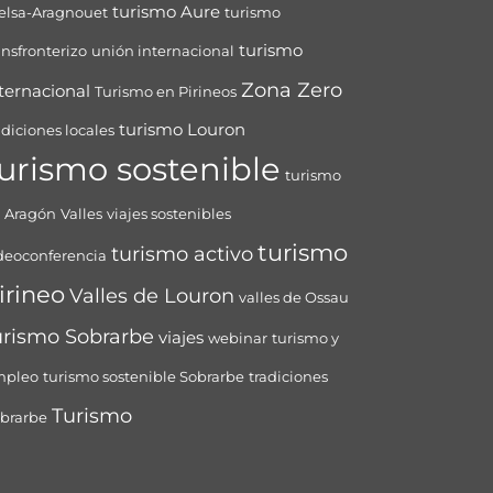
turismo Aure
elsa-Aragnouet
turismo
turismo
ansfronterizo
unión internacional
Zona Zero
ternacional
Turismo en Pirineos
turismo Louron
adiciones locales
urismo sostenible
turismo
 Aragón
Valles
viajes sostenibles
turismo
turismo activo
deoconferencia
irineo
Valles de Louron
valles de Ossau
urismo Sobrarbe
viajes
webinar
turismo y
mpleo
turismo sostenible Sobrarbe
tradiciones
Turismo
brarbe