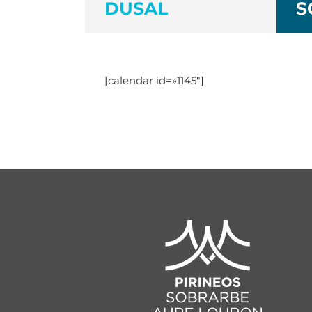
DUSAL
S
[calendar id=»1145″]