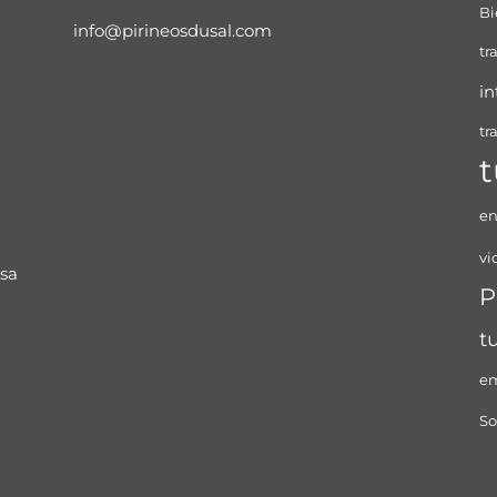
Bi
info@pirineosdusal.com
tr
in
tr
t
en
vi
nsa
P
t
e
So