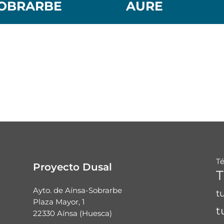
OBRARBE
AURE
T
Proyecto Dusal
T
Ayto. de Aínsa-Sobrarbe
t
Plaza Mayor, 1
t
22330 Aínsa (Huesca)