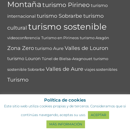
Montaña
turismo Pirineo
turismo
turismo Sobrarbe
turismo
internacional
turismo sostenible
cultural
videoconferencia
Turismo en Pirineos
turismo Aragón
Zona Zero
Valles de Louron
turismo Aure
turismo Louron
Túnel de Bielsa-Aragnouet
turismo
Valles de Aure
sostenible Sobrarbe
viajes sostenibles
Turismo
Política de cookies
Este sitio web utiliza cookies propias y de terceros. Consideramos que si
continúas navegando, aceptas su uso.
ACEPTAR
MÁS INFORMACIÓN