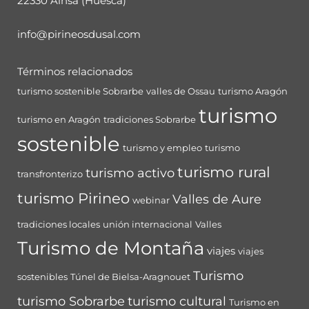
22330 Aínsa (Huesca)
info@pirineosdusal.com
Términos relacionados
turismo sostenible Sobrarbe
valles de Ossau
turismo Aragón
turismo
turismo en Aragón
tradiciones Sobrarbe
sostenible
turismo y empleo
turismo
turismo rural
turismo activo
transfronterizo
turismo Pirineo
Valles de Aure
webinar
tradiciones locales
unión internacional
Valles
Turismo de Montaña
viajes
viajes
Turismo
sostenibles
Túnel de Bielsa-Aragnouet
turismo Sobrarbe
turismo cultural
Turismo en