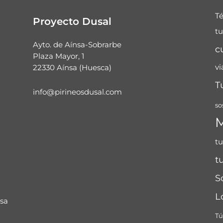
T
Proyecto Dusal
t
Ayto. de Aínsa-Sobrarbe
c
Plaza Mayor, 1
22330 Aínsa (Huesca)
vi
T
info@pirineosdusal.com
so
tu
t
S
L
nsa
Tú