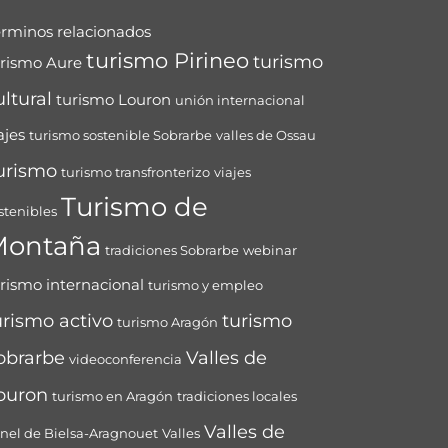
érminos relacionados
turismo Pirineo
turismo
urismo Aure
ultural
turismo Louron
unión internacional
ajes
turismo sostenible Sobrarbe
valles de Ossau
urismo
turismo transfronterizo
viajes
Turismo de
stenibles
Montaña
tradiciones Sobrarbe
webinar
rismo internacional
turismo y empleo
urismo activo
turismo
turismo Aragón
obrarbe
Valles de
videoconferencia
ouron
turismo en Aragón
tradiciones locales
Valles de
nel de Bielsa-Aragnouet
Valles